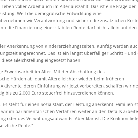
 Leben voller Arbeit auch im Alter auszahlt. Das ist eine Frage der
leistung. Weil die demografische Entwicklung eine
 übernehmen wir Verantwortung und sichern die zusätzlichen Kost
nn die Finanzierung einer stabilen Rente darf nicht allein auf den
 der Anerkennung von Kindererziehungszeiten. Künftig werden au
ungszeit angerechnet. Das ist ein längst überfälliger Schritt – und
ür diese Gleichstellung eingesetzt haben.
ige Erwerbsarbeit im Alter. Mit der Abschaffung des
sche Hürden ab, damit Ältere leichter wieder beim früheren
Aktivrente, deren Einführung wir jetzt vorbereiten, schaffen wir n
nftig bis zu 2.000 Euro steuerfrei hinzuverdienen können.
. Es steht für einen Sozialstaat, der Leistung anerkennt, Familien s
 wir im parlamentarischen Verfahren weiter an den Details arbeite
ng oder des Verwaltungsaufwands. Aber klar ist: Die Koalition liefe
setzliche Rente.“