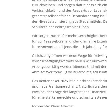
zurückbleiben, und sorgen dafür, dass sich ein
Verlässlichkeit – und des Respekts vor Lebens
gesamtgesellschaftliche Herausforderung ist,
der Niveaustabilisierung aus Steuermitteln. De
Schultern der Beitragszahler ruhen.
Wir sorgen zudem für mehr Gerechtigkeit bei
für vor 1992 geborene Kinder drei Jahre Erzieh
klare Antwort an all jene, die sich jahrelang f
Gleichzeitig öffnen wir neue Wege für freiwill
Vorbeschäftigungsverbots bauen wir bürokrati
Arbeitgeber tätig werden können. Und mit der 
Anreize: Wer freiwillig weiterarbeitet, soll kü
Das Rentenpaket 2025 ist ein echter Fortschritt
und neue Freiräume schafft. Natürlich werden
etwa bei der Frage der langfristigen Finanzieru
für eine starke, gerechte und zukunftsfeste ge
Fotorechte: Klaus Altevogt