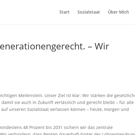
Start
Sozialstaat
Über Mich
Generationengerecht. – Wir
htigen Meilenstein. Unser Ziel ist klar: Wir stärken die gesetzlich
 damit sie auch in Zukunft verlässlich und gerecht bleibt – für alle
 auf unseren Sozialstaat verlassen können – heute, morgen und
mindestens 48 Prozent bis 2031 sichern wir das zentrale
 Wir verhindern, dass Renten dauerhaft hinter der Lohnentwicklun