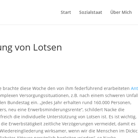
Start
Sozialstaat
Über Mich
ung von Lotsen
 brachte diese Woche den von ihm federführend erarbeiteten
Ant
omplexen Versorgungssituationen, z.B. nach einem schweren Unfal
den Bundestag ein. „Jedes Jahr erhalten rund 160.000 Personen,
rs, neu eine Erwerbsminderungsrente“, schildert Nacke die
reich die individuelle Unterstützung von Lotsen ist. Es ist wichtig,
 die Erwerbstätigkeit zeitliche Verzögerungen vermeidet, damit es
e Wiedereingliederung wirksamer, wenn wir die Menschen im Dickic
chster Akteure persönlich begleiten würden“, so Nacke.