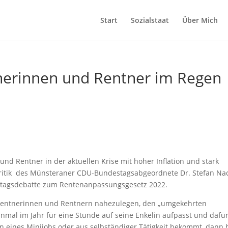
Start
Sozialstaat
Über Mich
tnerinnen und Rentner im Regen
nd Rentner in der aktuellen Krise mit hoher Inflation und stark
 Kritik des Münsteraner CDU-Bundestagsabgeordnete Dr. Stefan Na
estagsdebatte zum Rentenanpassungsgesetz 2022.
en Rentnerinnen und Rentnern nahezulegen, den „umgekehrten
nmal im Jahr für eine Stunde auf seine Enkelin aufpasst und dafü
 eines Minijobs oder aus selbständiger Tätigkeit bekommt, dann 